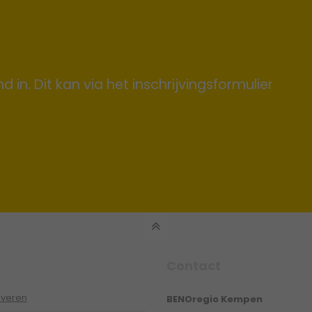
end in. Dit kan via het inschrijvingsformulier
Contact
veren
BENOregio Kempen