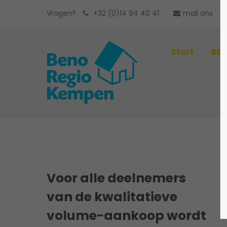
Vragen?
+32 (0)14 94 40 41
mail ons
Start
BEN
Voor alle deelnemers
van de kwalitatieve
volume-aankoop wordt