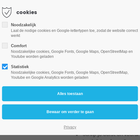
cookies
Noodzakelijk
Ovatie-advies
Laat de nodige cookies en Google-lettertypen toe, zodat de website correct
Spouwmuurisolatie
Hoogrend
werkt
Comfort
Noodzakelijke cookies, Google Fonts, Google Maps, OpenStreetMap en
Youtube worden geladen
Statistiek
Noodzakelijke cookies, Google Fonts, Google Maps, OpenStreetMap,
Youtube en Google Analytics worden geladen
Aanmelding
Privacy
Schrijf je eerst en vooral v