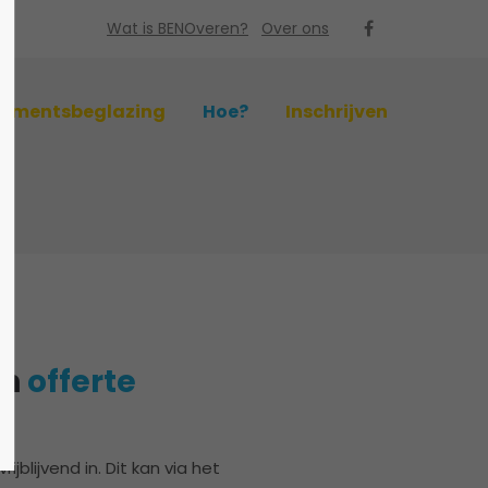
Wat is BENOveren?
Over ons
ementsbeglazing
Hoe?
Inschrijven
en
offerte
rijblijvend in. Dit kan via het