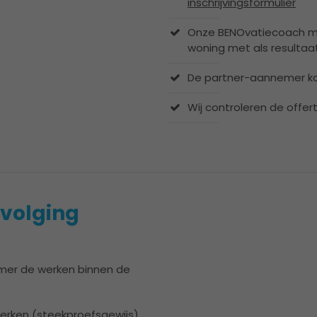
inschrijvingsformulier
Onze BENOvatiecoach ma
woning met als resultaa
De partner-aannemer kom
Wij controleren de offert
volging
emer de werken binnen de
erken (steekproefsgewijs)