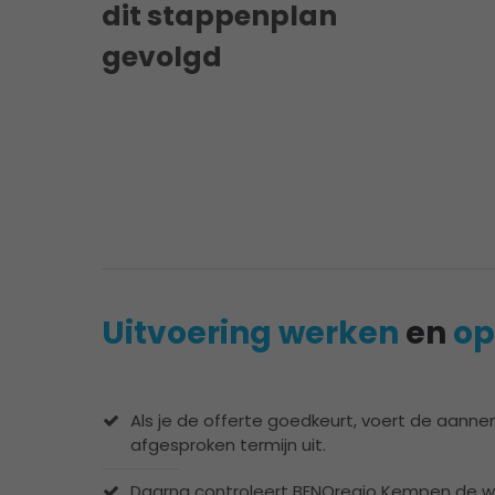
dit stappenplan
gevolgd
Uitvoering werken
en
op
Als je de offerte goedkeurt, voert de aann
afgesproken termijn uit.
Daarna controleert BENOregio Kempen de w