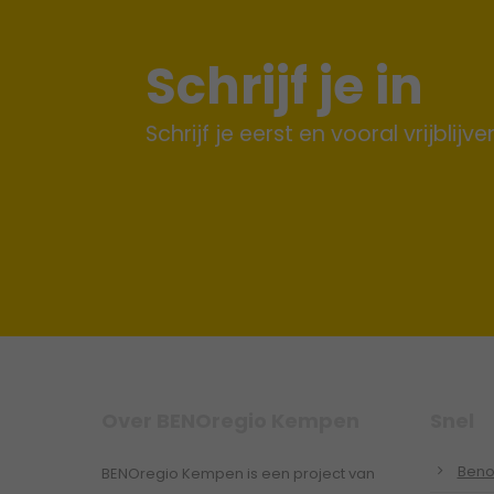
Schrijf je in
Schrijf je eerst en vooral vrijblijv
Over BENOregio Kempen
Snel
Beno
BENOregio Kempen is een project van